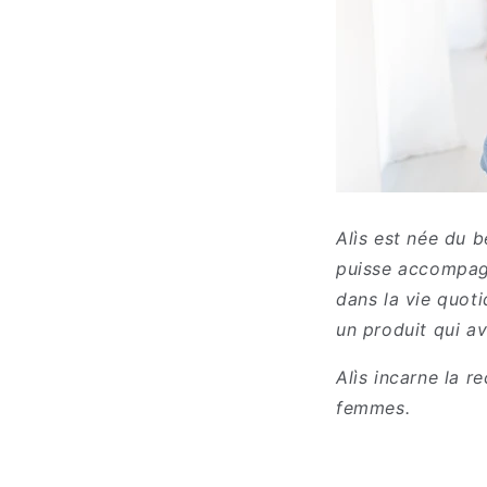
Alìs est née du 
puisse accompag
dans la vie quot
un produit qui av
Alìs incarne la r
femmes.