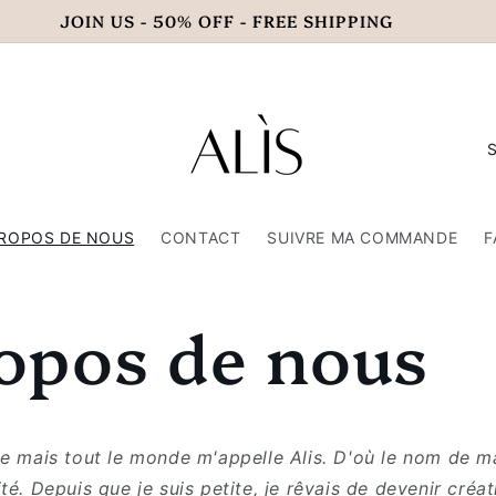
JOIN US - 50% OFF - FREE SHIPPING
P
a
y
PROPOS DE NOUS
CONTACT
SUIVRE MA COMMANDE
F
s
/
opos de nous
r
é
g
i
ce mais tout le monde m'appelle Alis. D'où le nom de 
o
té. Depuis que je suis petite, je rêvais de devenir créa