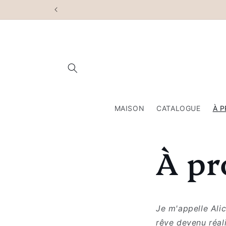
et
passer
au
contenu
MAISON
CATALOGUE
À 
À pr
Je m'appelle Ali
rêve devenu réali