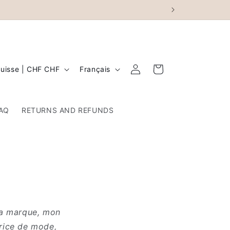
L
Connexion
Panier
Suisse | CHF CHF
Français
a
n
AQ
RETURNS AND REFUNDS
g
u
e
ma marque, mon
trice de mode,